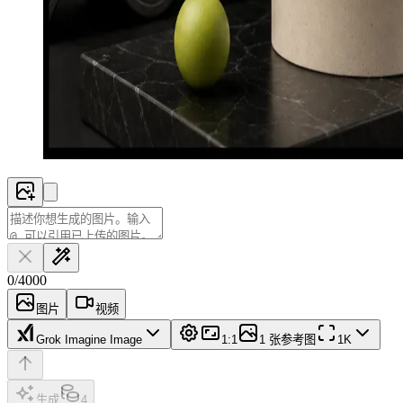
0
/
4000
图片
视频
Grok Imagine Image
1:1
1 张参考图
1K
生成
4