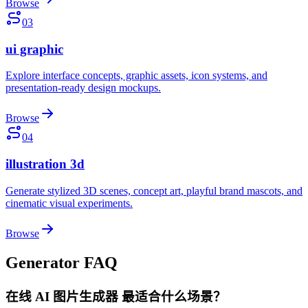
Browse
03
ui graphic
Explore interface concepts, graphic assets, icon systems, and
presentation-ready design mockups.
Browse
04
illustration 3d
Generate stylized 3D scenes, concept art, playful brand mascots, and
cinematic visual experiments.
Browse
Generator FAQ
在线 AI 图片生成器 最适合什么场景？