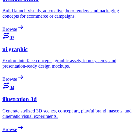
Build launch visuals, ad creative, hero renders, and packaging
concepts for ecommerce or campaigns.
Browse
03
ui graphic
Explore interface concepts, graphic assets, icon systems, and
presentation-ready design mockups.
Browse
04
illustration 3d
Generate stylized 3D scenes, concept art, playful brand mascots, and
cinematic visual experiments.
Browse