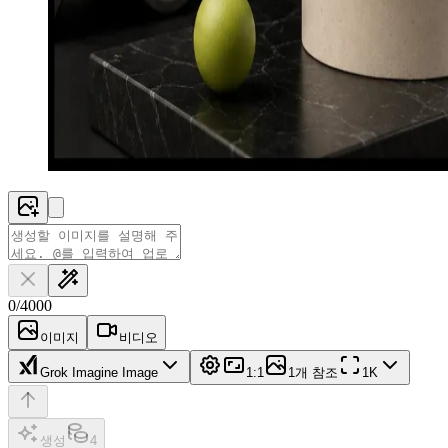
0
/
4000
이미지
비디오
Grok Imagine Image
1:1
1개 참조
1K
생성
4