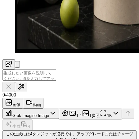
0
/
4000
画像
動画
Grok Imagine Image
1:1
1参照
1K
生成
4
この生成には4クレジットが必要です。アップグレードまたはチャージ