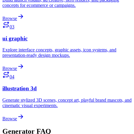
concepts for ecommerce or campaigns.
Browse
03
ui graphic
Explore interface concepts, graphic assets, icon systems, and
presentation-ready design mockups.
Browse
04
illustration 3d
Generate stylized 3D scenes, concept art, playful brand mascots, and
cinematic visual experiments.
Browse
Generator FAQ