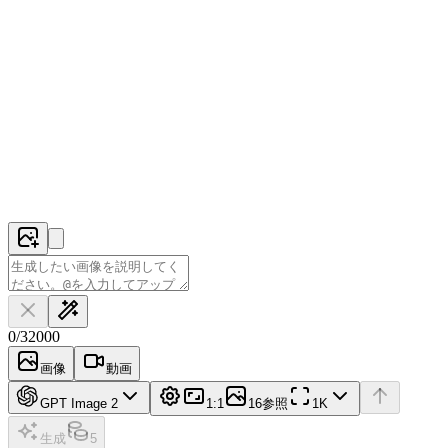
0
/
32000
画像
動画
GPT Image 2
1:1
16参照
1K
生成
5